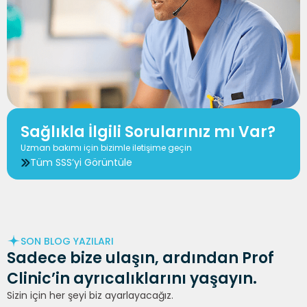
Sağlıkla İlgili Sorularınız mı Var?
Uzman bakımı için bizimle iletişime geçin
Tüm SSS’yi Görüntüle
SON BLOG YAZILARI
Sadece
bize ulaşın
, ardından Prof
Clinic’in ayrıcalıklarını yaşayın.
Sizin için her şeyi biz ayarlayacağız.