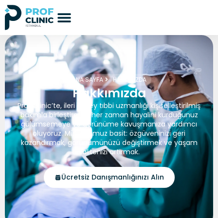
ANA SAYFA
HAKKIMIZDA
Hakkımızda
Prof Clinic’te, ileri düzey tıbbi uzmanlığı kişiselleştirilmiş
bakımla birleştirerek, her zaman hayalini kurduğunuz
gülümsemeye ve görünüme kavuşmanıza yardımcı
oluyoruz. Misyonumuz basit: özgüveninizi geri
kazandırmak, görünümünüzü değiştirmek ve yaşam
kalitenizi artırmak.
Ücretsiz Danışmanlığınızı Alın