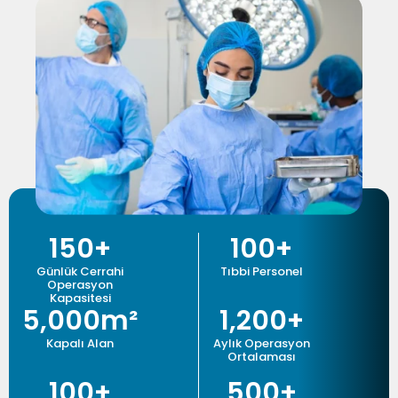
150
+
100
+
Günlük Cerrahi
Tıbbi Personel
Operasyon
Kapasitesi
5,000
m²
1,200
+
Kapalı Alan
Aylık Operasyon
Ortalaması
100
+
500
+