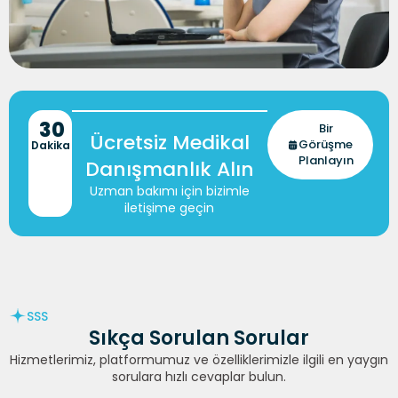
30
Bir
Ücretsiz Medikal
Görüşme
Dakika
Planlayın
Danışmanlık Alın
Uzman bakımı için bizimle
iletişime geçin
SSS
Sıkça Sorulan Sorular
Hizmetlerimiz, platformumuz ve özelliklerimizle ilgili en yaygın
sorulara hızlı cevaplar bulun.