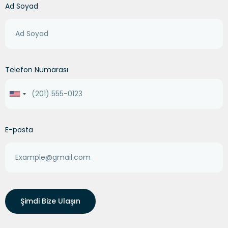
Ad Soyad
Telefon Numarası
United
States
+1
E-posta
Şimdi Bize Ulaşın