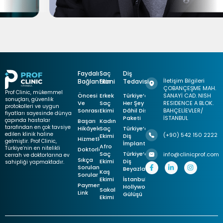
Faydalı
Saç
Diş
İletişim Bilgileri
Bağlantılar
Ekimi
Tedavisi
ÇOBANÇEŞME MAH.
Prof Clinic, mükemmel
Öncesi
Erkek
Türkiye’de
SANAYİ CAD. NISH
sonuçları, güvenlik
Ve
Saç
Her Şey
RESIDENCE A BLOK.
protokolleri ve uygun
Sonrası
Ekimi
Dâhil Diş
BAHÇELİEVLER/
fiyatları sayesinde dünya
Paketi
İSTANBUL
çapında hastalar
Başarı
Kadın
tarafından en çok tavsiye
Hikâyeleri
Saç
Türkiye’de
edilen klinik haline
(+90) 542 150 2222
Ekimi
Diş
Hizmetler
gelmiştir. Prof Clinic,
İmplantları
Afro
Türkiye’nin en nitelikli
Doktorlar
Saç
Türkiye’de
info@clinicprof.com
cerrah ve doktorlarına ev
Sıkça
Ekimi
Diş
sahipliği yapmaktadır.
Sorulan
Beyazlatma
Kaş
Sorular
Ekimi
İstanbul’da
Payment
Hollywood
Sakal
Link
Gülüşü
Ekimi