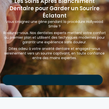
Les Soins Après Blanchiment
Dentaire pour Garder un Sourire
Éclatant
Vous craignez une gêne pendant la procédure Hollywood
Smile ?
Rassurez-vous. Nos dentistes experts mettent votre confort
au premier plan et utilisent des techniques modernes pour
garantir une expérience sans douleur.
Dites adieu à votre anxiété dentaire et engagez-vous
sereinement vers un sourire captivant, en toute confiance
entre des mains expertes.
Réservez Dès Aujourd’hui Votre Sourire Éclatant !