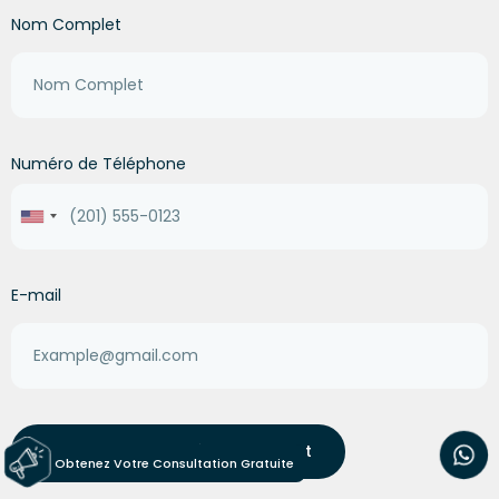
Nom Complet
Numéro de Téléphone
United
States
+1
E-mail
Contactez-Nous Dès Maintenant
Obtenez Votre Consultation Gratuite