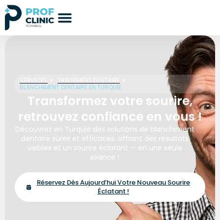
SERVICES
TRAITEMENT DENTAIRE
BLANCHIMENT DENTAIRE EN TURQUIE
Transformez votre sourire,
retrouvez confiance en vous !
Découvrez en Turquie des solutions de blanchiment
dentaire sûres et efficaces, offrant des résultats
visibles et un sourire éclatant — en une seule
séance !
Réservez Dès Aujourd’hui Votre Nouveau Sourire
Éclatant !