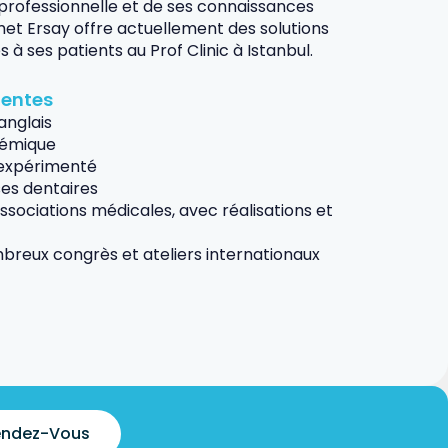
professionnelle et de ses connaissances
met Ersay offre actuellement des solutions
à ses patients au Prof Clinic à Istanbul.
nentes
anglais
démique
 expérimenté
ses dentaires
sociations médicales, avec réalisations et
mbreux congrès et ateliers internationaux
Rendez-Vous