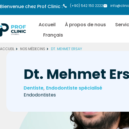
Bienvenue chez Prof Clinic :
(+90) 542 150 2222
info@clin
Accueil
À propos de nous
Servi
Français
ACCUEIL
NOS MÉDECINS
DT. MEHMET ERSAY
Dt. Mehmet Er
,
Dentiste
Endodontiste spécialisé
Endodontistes