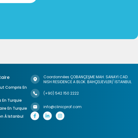
aire
Coordonnées ÇOBANÇEŞME MAH. SANAYİ CAD.
NISH RESIDENCE A BLOK. BAHÇELİEVLER/ İSTANBUL
out Compris En
(+90) 542 150 2222
 En Turquie
info@clinicprof.com
ire En Turquie
en À Istanbul