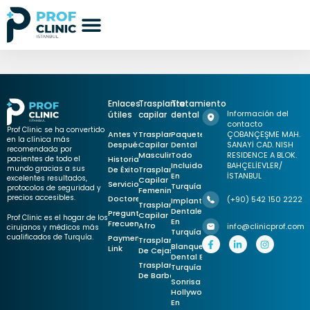
Enlaces
Trasplante
Tratamiento
Información del
útiles
capilar
dental
contacto
Prof Clinic se ha convertido
Antes Y
Trasplante
Paquete
ÇOBANÇEŞME MAH.
en la clínica más
Después
Capilar
Dental
SANAYİ CAD. NISH
recomendada por
Masculino
Todo
RESIDENCE A BLOK.
pacientes de todo el
Historias
Incluido
BAHÇELİEVLER/
mundo gracias a sus
De Éxito
Trasplante
En
İSTANBUL
excelentes resultados,
Capilar
Servicios
Turquía
protocolos de seguridad y
Femenino
precios accesibles.
Doctores
(+90) 542 150 2222
Implantes
Trasplante
Dentales
Preguntas
Capilar
Prof Clinic es el hogar de los
En
Frecuentes
Afro
info@clinicprof.com
cirujanos y médicos más
Turquía
cualificados de Turquía.
Payment
Trasplante
Blanqueamiento
Link
De Cejas
Dental En
Trasplante
Turquía
De Barba
Sonrisa De
Hollywood
En