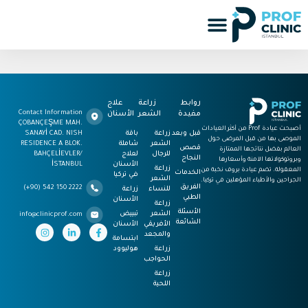
روابط
زراعة
علاج
Contact Information
مفيدة
الشعر
الأسنان
ÇOBANÇEŞME MAH.
أصبحت عيادة Prof من أكثر العيادات
قبل وبعد
زراعة
باقة
SANAYİ CAD. NISH
الموصى بها من قبل المرضى حول
الشعر
شاملة
RESIDENCE A BLOK.
قصص
العالم بفضل نتائجها الممتازة
للرجال
لعلاج
BAHÇELİEVLER/
النجاح
وبروتوكولاتها الآمنة وأسعارها
الأسنان
İSTANBUL
زراعة
المعقولة. تضم عيادة بروف نخبة من
الخدمات
في تركيا
الشعر
الجراحين والأطباء المؤهلين في تركيا.
الفريق
(+90) 542 150 2222
للنساء
زراعة
الطبي
الأسنان
زراعة
الأسئلة
الشعر
تبييض
info@clinicprof.com
الشائعة
الأفريقي
الأسنان
والمجعد
ابتسامة
زراعة
هوليوود
الحواجب
زراعة
اللحية